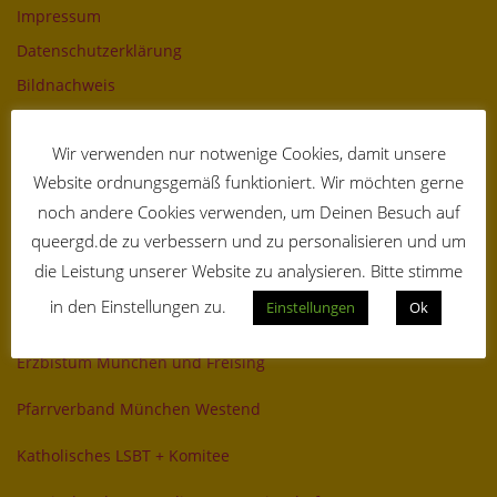
Impressum
Datenschutzerklärung
Bildnachweis
FACEBOOK & CO
Wir verwenden nur notwenige Cookies, damit unsere
Website ordnungsgemäß funktioniert. Wir möchten gerne
Facebook
noch andere Cookies verwenden, um Deinen Besuch auf
YouTube
queergd.de zu verbessern und zu personalisieren und um
Twitter
die Leistung unserer Website zu analysieren. Bitte stimme
in den Einstellungen zu.
Einstellungen
Ok
UNSERE PARTNER
Erzbistum München und Freising
Pfarrverband München Westend
Katholisches LSBT + Komitee