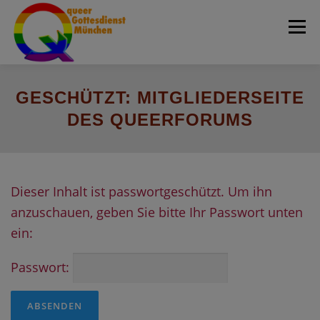
Zum
Menü
Inhalt
springen
Home
Über uns
Aktivitäten
Team
GESCHÜTZT: MITGLIEDERSEITE
DES QUEERFORUMS
Blog
Fotogalerie
queerRundbrief
Dieser Inhalt ist passwortgeschützt. Um ihn
Termine
Kontakt & Orte
Suche
anzuschauen, geben Sie bitte Ihr Passwort unten
ein:
Passwort: