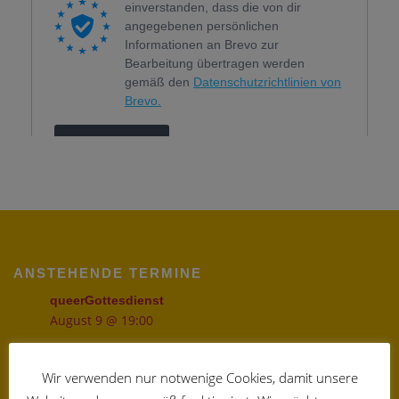
ANSTEHENDE TERMINE
queerGottesdienst
August 9 @ 19:00
queerGottesdienst
September 13 @ 19:00
Wir verwenden nur notwenige Cookies, damit unsere