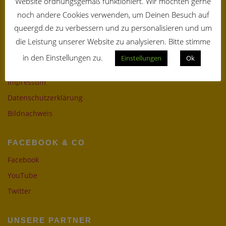
Website ordnungsgemäß funktioniert. Wir möchten gerne
queerGottesdienst
noch andere Cookies verwenden, um Deinen Besuch auf
Oktober 11 @ 19:00
queergd.de zu verbessern und zu personalisieren und um
Alle Veranstaltungen anzeigen
die Leistung unserer Website zu analysieren. Bitte stimme
in den Einstellungen zu.
Einstellungen
Ok
RECHTLICHES
Impressum
Datenschutzerklärung
Bildnachweis
FACEBOOK & CO
Facebook
YouTube
Twitter
UNSERE PARTNER