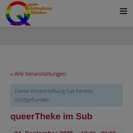
Zum
Menü
Inhalt
springen
Home
Über uns
Aktivitäten
Team
Blog
Fotogalerie
queerRundbrief
« Alle Veranstaltungen
Termine
Kontakt & Orte
Suche
Diese Veranstaltung hat bereits
stattgefunden.
queerTheke im Sub