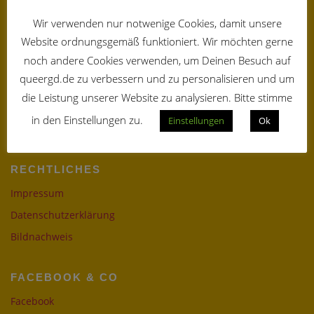
queerGottesdienst
i
August 9 @ 19:00
Wir verwenden nur notwenige Cookies, damit unsere
g
a
Website ordnungsgemäß funktioniert. Wir möchten gerne
queerGottesdienst
t
September 13 @ 19:00
noch andere Cookies verwenden, um Deinen Besuch auf
i
o
queergd.de zu verbessern und zu personalisieren und um
queerGottesdienst
n
die Leistung unserer Website zu analysieren. Bitte stimme
Oktober 11 @ 19:00
in den Einstellungen zu.
Einstellungen
Ok
Alle Veranstaltungen anzeigen
RECHTLICHES
Impressum
Datenschutzerklärung
Bildnachweis
FACEBOOK & CO
Facebook