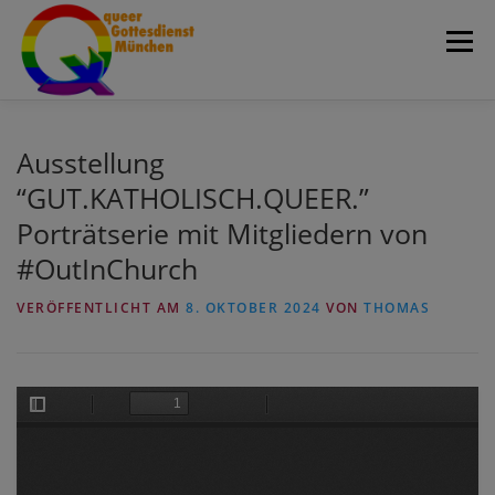
Zum
Menü
Inhalt
springen
Home
Über uns
Aktivitäten
Team
Ausstellung
“GUT.KATHOLISCH.QUEER.”
Porträtserie mit Mitgliedern von
Blog
Fotogalerie
queerRundbrief
#OutInChurch
Termine
Kontakt & Orte
Suche
VERÖFFENTLICHT AM
8. OKTOBER 2024
VON
THOMAS