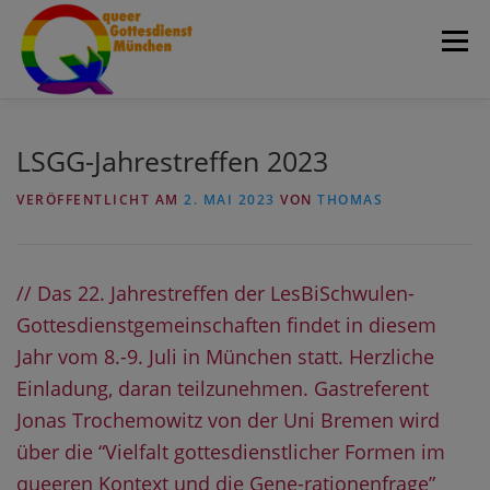
Zum
Menü
Inhalt
springen
Home
Über uns
Aktivitäten
Team
LSGG-Jahrestreffen 2023
VERÖFFENTLICHT AM
2. MAI 2023
VON
THOMAS
Blog
Fotogalerie
queerRundbrief
// Das 22. Jahrestreffen der LesBiSchwulen-
Termine
Kontakt & Orte
Suche
Gottesdienstgemeinschaften findet in diesem
Jahr vom 8.-9. Juli in München statt. Herzliche
Einladung, daran teilzunehmen. Gastreferent
Jonas Trochemowitz von der Uni Bremen wird
über die “Vielfalt gottesdienstlicher Formen im
queeren Kontext und die Gene-rationenfrage”