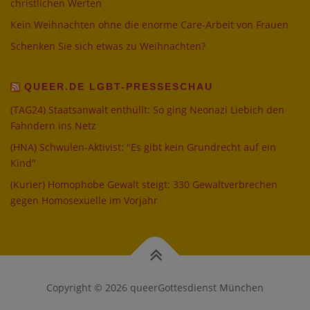
christlichen Werten
Kein Weihnachten ohne die enorme Care-Arbeit von Frauen
Schenken Sie sich etwas zu Weihnachten?
QUEER.DE LGBT-PRESSESCHAU
(TAG24) Staatsanwalt enthüllt: So ging Neonazi Liebich den
Fahndern ins Netz
(HNA) Schwulen-Aktivist: "Es gibt kein Grundrecht auf ein
Kind"
(Kurier) Homophobe Gewalt steigt: 330 Gewaltverbrechen
gegen Homosexuelle im Vorjahr
Copyright © 2026 queerGottesdienst München