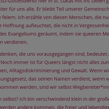
SD-Gottesdienst hier in St. Lukas mit ins Leben 
ter für uns alle. Er bleibt Teil unserer Gemeinsch
ern. Ich erzähle von diesen Menschen, die nur 
 Hoffnung aufleuchtet, die nicht in Vergessenheit
es Evangeliums geräumt, indem sie queeren Men
en verdienen.
denken, die uns vorausgegangen sind, bedeutet 
och immer ist für Queers längst nicht alles zum
hen, Alltagsdiskriminierung und Gewalt. Wenn wi
mungsgesetz, das seinen Namen verdient, wenn wi
enommen werden, sind wir selbst Wegbereiter*in
h selbst? Ich bin verschwindend klein in der g
rden andere kommen, die freier und lebendiger 