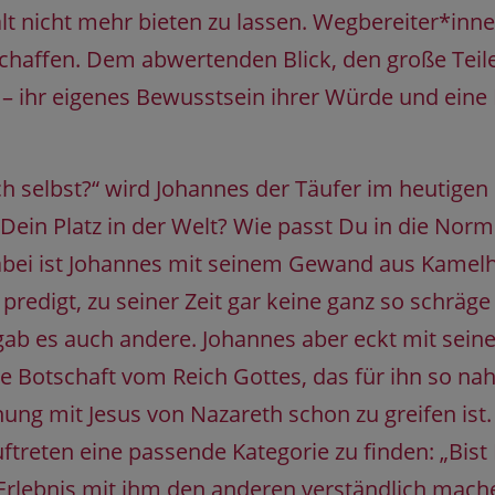
t nicht mehr bieten zu lassen. Wegbereiter*inn
schaffen. Dem abwertenden Blick, den große Teile 
er – ihr eigenes Bewusstsein ihrer Würde und ein
h selbst?“ wird Johannes der Täufer im heutigen
 Dein Platz in der Welt? Wie passt Du in die No
bei ist Johannes mit seinem Gewand aus Kamelha
digt, zu seiner Zeit gar keine ganz so schräge F
b es auch andere. Johannes aber eckt mit seine
e Botschaft vom Reich Gottes, das für ihn so nah
ng mit Jesus von Nazareth schon zu greifen ist.
uftreten eine passende Kategorie zu finden: „Bis
 Erlebnis mit ihm den anderen verständlich machen