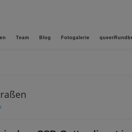
ten
Team
Blog
Fotogalerie
queerRundbr
traßen
S