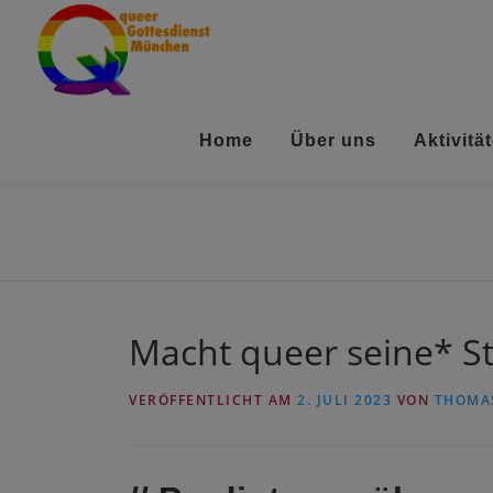
Zum
Inhalt
springen
Home
Über uns
Aktivitä
Macht queer seine* S
VERÖFFENTLICHT AM
2. JULI 2023
VON
THOMA