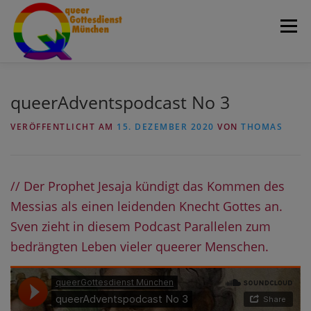
Zum
Menü
Inhalt
springen
Home
Über uns
Aktivitäten
Team
queerAdventspodcast No 3
VERÖFFENTLICHT AM
15. DEZEMBER 2020
VON
THOMAS
Blog
Fotogalerie
queerRundbrief
// Der Prophet Jesaja kündigt das Kommen des
Termine
Kontakt & Orte
Suche
Messias als einen leidenden Knecht Gottes an.
Sven zieht in diesem Podcast Parallelen zum
bedrängten Leben vieler queerer Menschen.