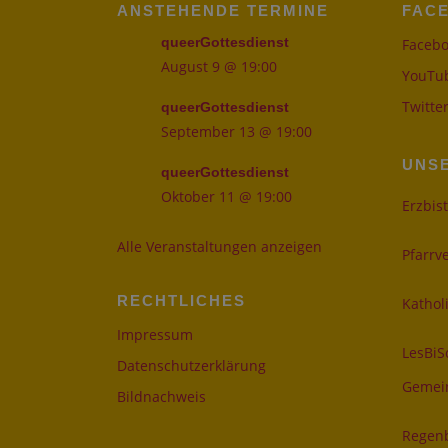
ANSTEHENDE TERMINE
FAC
queerGottesdienst
Faceb
August 9 @ 19:00
YouTu
Twitte
queerGottesdienst
September 13 @ 19:00
UNS
queerGottesdienst
Oktober 11 @ 19:00
Erzbis
Alle Veranstaltungen anzeigen
Pfarr
RECHTLICHES
Kathol
Impressum
LesBiS
Datenschutzerklärung
Gemei
Bildnachweis
Regenb