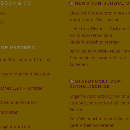
EBOOK & CO
NEWS VON SCHWULIS
ook
Klassiker des queeren Kinos -
wunderbarer Waschsalon
be
Liebe trotz Distanz - Vorfreude
r
ein Wiedersehen beim
niederländischen Premier
ERE PARTNER
Ben Platt geht viral - Neue Fot
Schauspielers sorgen für viel
tum München und Freising
Aufsehen
verband München Westend
STANDPUNKT VOM
KATHOLISCH.DE
isches LSBT + Komitee
Ungarns Abschottung: Verrat a
chwule Gottesdienst-
europäischen und christlichen
Werten
nschaften
Kein Weihnachten ohne die e
Care-Arbeit von Frauen
ogenforum e.V.