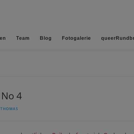
ten
Team
Blog
Fotogalerie
queerRundbr
 No 4
N
THOMAS