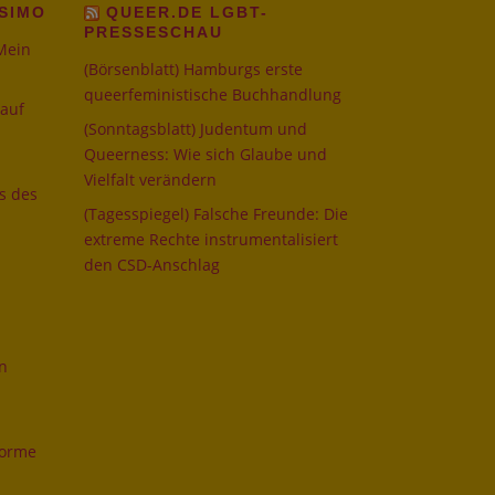
SIMO
QUEER.DE LGBT-
PRESSESCHAU
 Mein
(Börsenblatt) Hamburgs erste
queerfeministische Buchhandlung
 auf
(Sonntagsblatt) Judentum und
Queerness: Wie sich Glaube und
Vielfalt verändern
os des
(Tagesspiegel) Falsche Freunde: Die
extreme Rechte instrumentalisiert
den CSD-Anschlag
n
norme