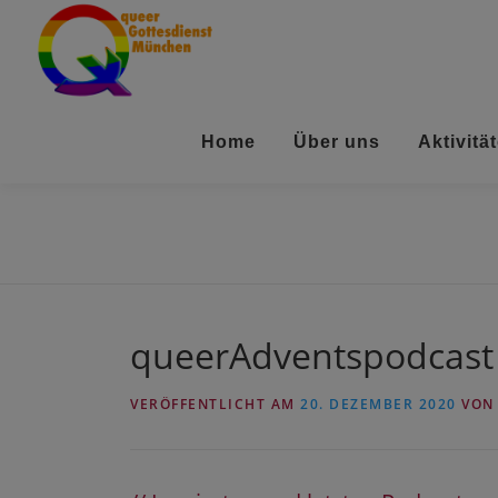
Zum
Inhalt
springen
Home
Über uns
Aktivitä
queerAdventspodcast
VERÖFFENTLICHT AM
20. DEZEMBER 2020
VO