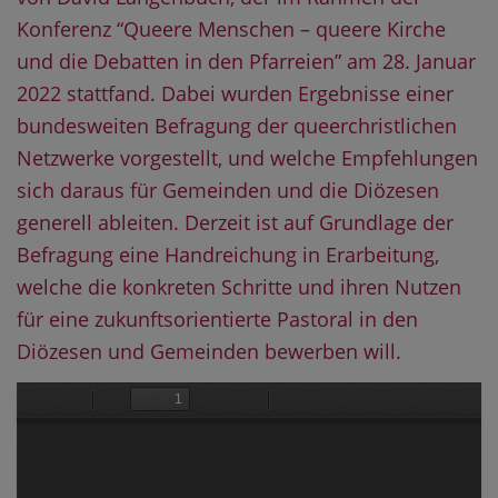
Konferenz “Queere Menschen – queere Kirche
und die Debatten in den Pfarreien” am 28. Januar
2022 stattfand. Dabei wurden Ergebnisse einer
bundesweiten Befragung der queerchristlichen
Netzwerke vorgestellt, und welche Empfehlungen
sich daraus für Gemeinden und die Diözesen
generell ableiten. Derzeit ist auf Grundlage der
Befragung eine Handreichung in Erarbeitung,
welche die konkreten Schritte und ihren Nutzen
für eine zukunftsorientierte Pastoral in den
Diözesen und Gemeinden bewerben will.