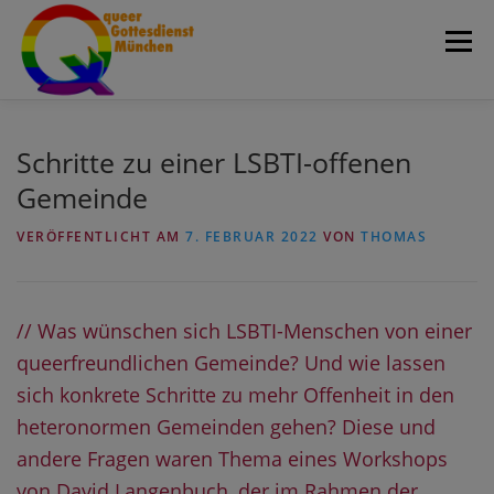
Zum
Menü
Inhalt
springen
Home
Über uns
Aktivitäten
Team
Schritte zu einer LSBTI-offenen
Gemeinde
Blog
Fotogalerie
queerRundbrief
VERÖFFENTLICHT AM
7. FEBRUAR 2022
VON
THOMAS
Termine
Kontakt & Orte
Suche
// Was wünschen sich LSBTI-Menschen von einer
queerfreundlichen Gemeinde? Und wie lassen
sich konkrete Schritte zu mehr Offenheit in den
heteronormen Gemeinden gehen? Diese und
andere Fragen waren Thema eines Workshops
von David Langenbuch, der im Rahmen der